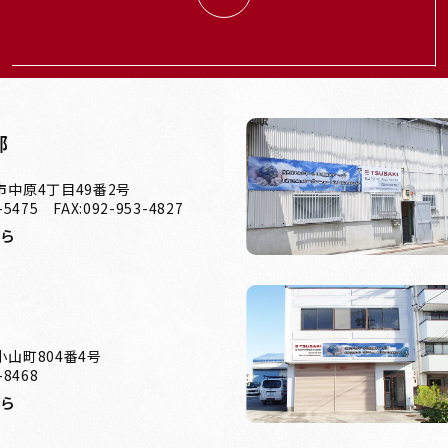
部
中原4丁目49番2号
-5475 FAX:092-953-4827
ちら
山町804番4号
-8468
ちら